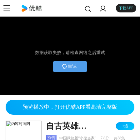
下载APP
数据获取失败，请检查网络之后重试
重试
预览播放中，打开优酷APP看高清完整版
自古英雄出少年
+追
.
.
预告
中国武侠版“小鬼当家”
7.8分
共38集