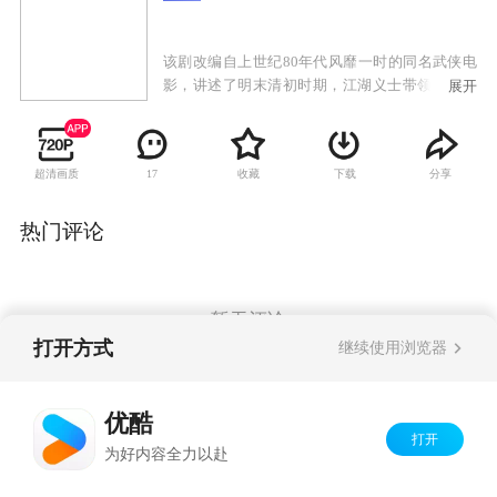
该剧改编自上世纪80年代风靡一时的同名武侠电
影，讲述了明末清初时期，江湖义士带领一众天
展开
地会遗孤，为躲避朝廷逆贼追杀四处逃亡的故
事。
超清画质
收藏
下载
分享
17
热门评论
暂无评论
打开方式
继续使用浏览器
Copyright©
2026
优酷 youku.com
版权所有
优酷
京ICP备06050721号-1
打开
为好内容全力以赴