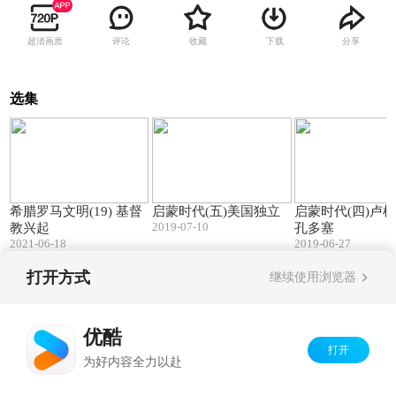
超清画质
评论
收藏
下载
分享
选集
74:20
72:59
希腊罗马文明(19) 基督
启蒙时代(五)美国独立
启蒙时代(四)卢梭(
2019-07-10
教兴起
孔多塞
2021-06-18
2019-06-27
打开方式
继续使用浏览器
Copyright©
2026
优酷 youku.com
版权所有
京ICP备06050721号-1
优酷
打开
为好内容全力以赴