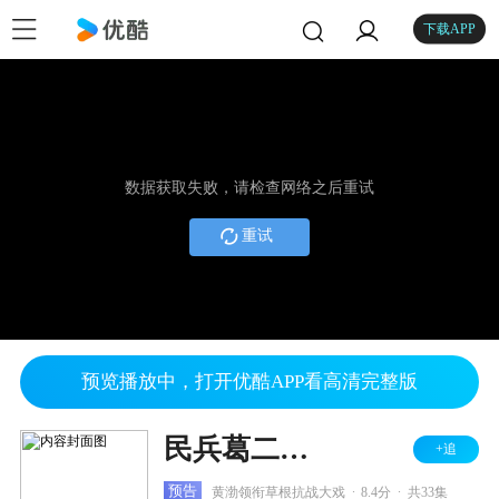
下载APP
数据获取失败，请检查网络之后重试
重试
预览播放中，打开优酷APP看高清完整版
民兵葛二蛋 DVD版
+追
.
.
预告
黄渤领衔草根抗战大戏
8.4分
共33集