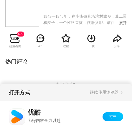
1943—1945年，在小街镇和塔湾村城乡，葛二蛋
和麦子，一个性格直爽，侠肝义胆、敢作敢为；
展开
另一个精于算计，极端利己、不择手段。他们曾
是患难兄弟，也曾同仇敌忾，他们转战于相同的
战场而遭遇了不同的命运。葛二蛋和麦子进城找
超清画质
收藏
下载
分享
451
鬼子报仇未果，葛二蛋来到塔湾村，受到八路军
的启蒙，将自己的家仇转变为国恨，从农民成长
为优秀抗日民兵；麦子加入伪军，逐渐在权势和
热门评论
金钱利诱下堕落成汉奸。麦子利用葛二蛋来打击
抗日力量以向鬼子邀功，葛二蛋在斗争中成长，
识破麦子诡计，利用敌人的矛盾，完成了党交给
的任务，从民兵成长为合格的八路军战士。
暂无评论
打开方式
继续使用浏览器
Copyright©
2026
优酷 youku.com
版权所有
优酷
京ICP备06050721号-1
打开
为好内容全力以赴