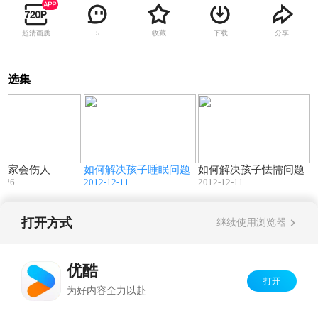
超清画质
收藏
下载
分享
5
选集
01:24
02:59
03:00
为回家会伤人
如何解决孩子睡眠问题
如何解决孩子怯懦问题
4-26
2012-12-11
2012-12-11
打开方式
继续使用浏览器
Copyright©
2026
优酷 youku.com
版权所有
京ICP备06050721号-1
优酷
打开
为好内容全力以赴