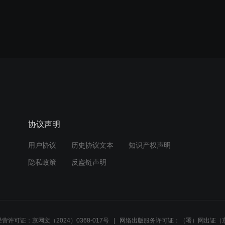
协议声明
用户协议
历史协议文本
知识产权声明
隐私政策
反盗链声明
营许可证：京网文（2024）0368-017号
网络出版服务许可证：（署）网出证（京