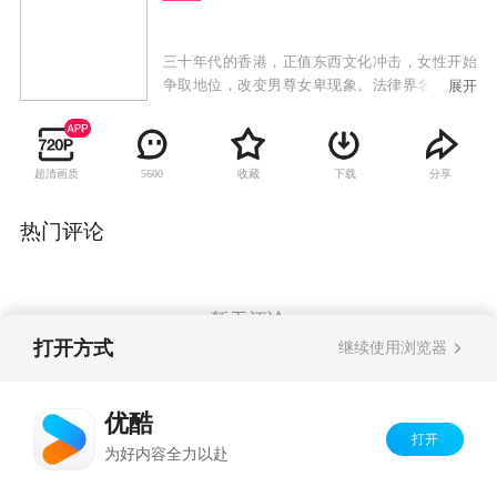
三十年代的香港，正值东西文化冲击，女性开始
争取地位，改变男尊女卑现象。法律界名大状钟
展开
卓万曾留学英国，生活洋化，但骨子里是一个传
统的中国男人，他同时拥有几个女人，彰显他的
权力和身份地位。正妻顾心兰是大家闺秀，二太
超清画质
收藏
下载
分享
5600
太是前清格格爱新觉罗·尔嫣，三太太是银行家之
后易懿芳，四太太是著名刀马旦康子君，第五个
女人则是贪慕虚荣的赵丹丹。五个不同背景的女
热门评论
人怀着不同的心态和目的去争取一个男人的宠
爱。然而，钟卓万心中最爱的只有康子君，但康
子君为争取妇女地位，跟钟卓万意见不合。钟启
燊和钟启烨先后与钟卓万反目，女儿钟浩颐不顾
暂无评论
一切嫁给穷警察，钟家明争暗斗愈演愈烈之际，
打开方式
继续使用浏览器
金木水爱慕义妹季小由，不甘她成为钟家媳妇，
混入钟家展开复仇大计。
Copyright©
2026
优酷 youku.com
版权所有
优酷
京ICP备06050721号-1
打开
为好内容全力以赴