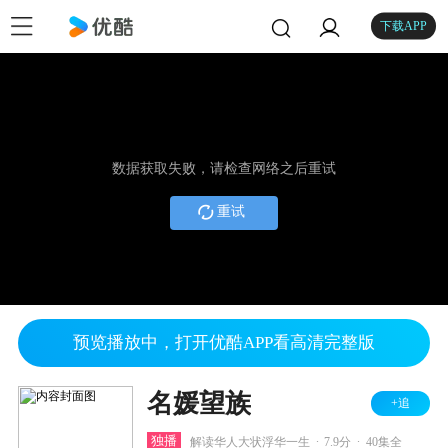
下载APP
数据获取失败，请检查网络之后重试
重试
预览播放中，打开优酷APP看高清完整版
名媛望族
+追
.
.
独播
解读华人大状浮华一生
7.9分
40集全