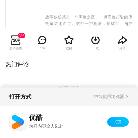
故事叙述某市一个黑暗之夜，一辆高速行驶的摩
托车穿街而过。突然一声枪响，惊破黑夜的寂
展开
静，被称为“黑道一哥”吕焕暴尸街头。刑警队长
邹天明一直对数年前一桩未决的凶杀案耿耿于
怀，他闻讯此出凶杀案后心里明白，他所等待的
超清画质
收藏
下载
分享
100
终于到来了。翌日，吕焕的弟弟吕东自外地匆匆
返回。自此，血雨腥风弥漫了这个城市中每一个
阳光照不到的角落……
热门评论
暂无评论
打开方式
继续使用浏览器
Copyright©
2026
优酷 youku.com
版权所有
优酷
京ICP备06050721号-1
打开
为好内容全力以赴