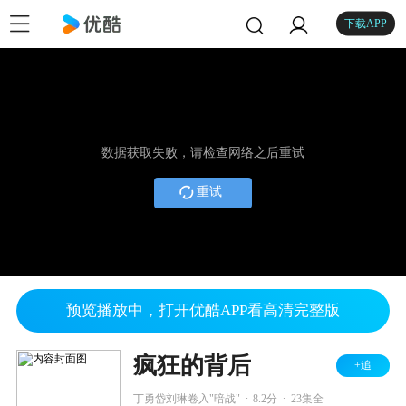
下载APP
数据获取失败，请检查网络之后重试
重试
预览播放中，打开优酷APP看高清完整版
疯狂的背后
+追
.
.
丁勇岱刘琳卷入"暗战"
8.2分
23集全