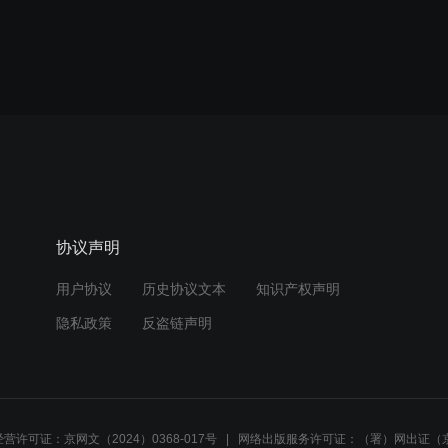
协议声明
用户协议
历史协议文本
知识产权声明
隐私政策
反盗链声明
营许可证：京网文（2024）0368-017号
网络出版服务许可证：（署）网出证（京