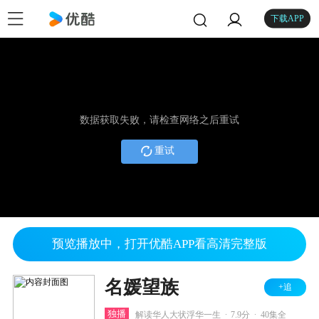
下载APP
数据获取失败，请检查网络之后重试
重试
预览播放中，打开优酷APP看高清完整版
名媛望族
+追
.
.
独播
解读华人大状浮华一生
7.9分
40集全