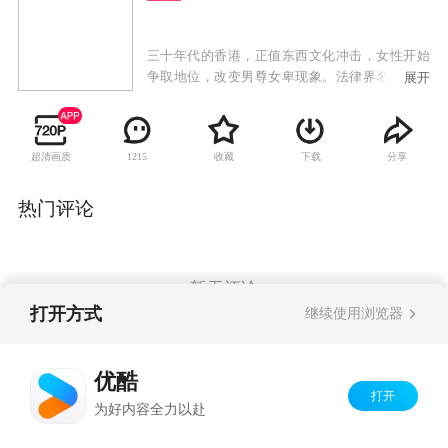
三十年代的香港，正值东西文化冲击，女性开始
争取地位，改变男尊女卑现象。法律界名大状钟
展开
卓万曾留学英国，生活洋化，但骨子里是一个传
统的中国男人，他同时拥有几个女人，彰显他的
权力和身份地位。正妻顾心兰是大家闺秀，二太
超清画质
收藏
下载
分享
1215
太是前清格格爱新觉罗·尔嫣，三太太是银行家之
后易懿芳，四太太是著名刀马旦康子君，第五个
女人则是贪慕虚荣的赵丹丹。五个不同背景的女
热门评论
人怀着不同的心态和目的去争取一个男人的宠
爱。然而，钟卓万心中最爱的只有康子君，但康
子君为争取妇女地位，跟钟卓万意见不合。钟启
燊和钟启烨先后与钟卓万反目，女儿钟浩颐不顾
暂无评论
一切嫁给穷警察，钟家明争暗斗愈演愈烈之际，
打开方式
继续使用浏览器
金木水爱慕义妹季小由，不甘她成为钟家媳妇，
混入钟家展开复仇大计。
Copyright©
2026
优酷 youku.com
版权所有
优酷
京ICP备06050721号-1
打开
为好内容全力以赴