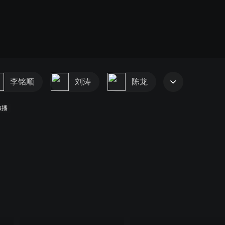
李铭顺
刘涛
陈龙
独播