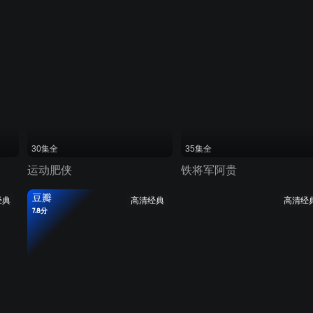
30集全
35集全
运动肥侠
铁将军阿贵
豆瓣
经典
高清经典
高清经
7.8分