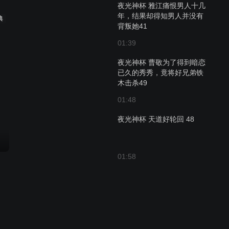
夜光神杯 雅江痛恨男人十几
年，结果却得知男人并没有
典
背叛她41
01:39
夜光神杯 曹敬为了得到暗恋
已久的秀秀，竟将好兄弟铁
木击杀49
01:48
夜光神杯 天道好轮回 48
01:58
夜光神杯 曹敬不讲武德，背
后偷袭，被打成了残废47
02:42