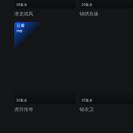
38集全
20集全
潜龙戏凤
锦绣良缘
豆瓣
7.9分
30集全
35集全
虎符传奇
锦衣卫