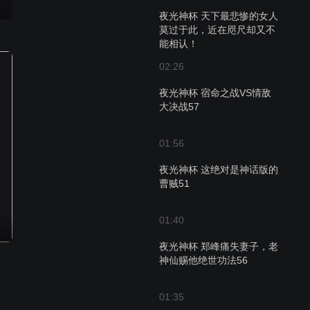
夜光神杯 天下最悲惨的女人
莫过于此，近在咫尺却又不
能相认！
02:26
夜光神杯 宿命之战VS情敌
大决战57
01:56
夜光神杯 这绝对是神话版的
曹贼51
01:40
夜光神杯 郑峰痛失妻子，老
神仙赐他绝世功法56
01:35