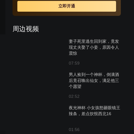
人实现任何愿望。
立即开通
周边视频
妻子死里逃生回到家，竟发
现丈夫娶了小妾，原因令人
震惊
07:59
男人捡到一个神杯，倒满酒
后竟召唤出仙女，满足他三
个愿望
02:52
夜光神杯 小女孩怒砸眼镜王
辣条，差点饮恨西北16
01:56