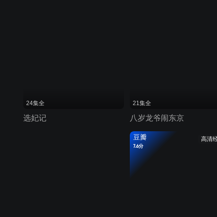
24集全
21集全
选妃记
八岁龙爷闹东京
豆瓣
高清
7.6分