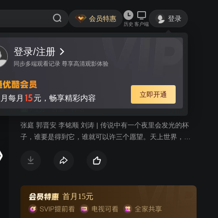
会员特惠
登录
历史
客户端
登录/注册
视频
讨论
93
同步多端观看记录 尊享高清观影体验
夜光神杯
简介
立即开通
15
月每月
元，畅享精彩内容
7.1分
古装
神话
张庭 郭晋安 李铭顺 刘涛 | 传说中有一个夜里会发光的杯
子，谁要是得到它，谁就可以许三个愿望。天上世界，女
娲娘娘降服千年蜈蚣精，以好善之德将小蜈蚣罩在杯中，
并命小仙子杯仙负责看守，谁知杯仙误信蜈蚣精让它逃
跑。女娲惩罚小仙子将杯子流入凡间，谁若有缘拾起，注
水入杯中，便可成为杯仙的主人，并可提出三个愿望。杯
仙必须待奉满一千个主人，方可考虑重新位列仙班。从
首月15元
此，民间就流传一个传说：有一个夜里会发光的神杯能为