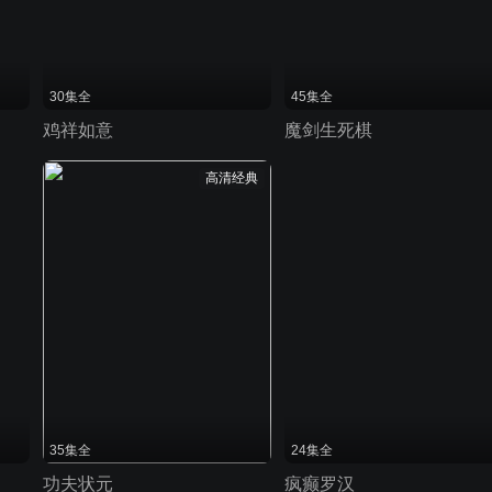
30集全
45集全
鸡祥如意
魔剑生死棋
高清经典
35集全
24集全
功夫状元
疯癫罗汉