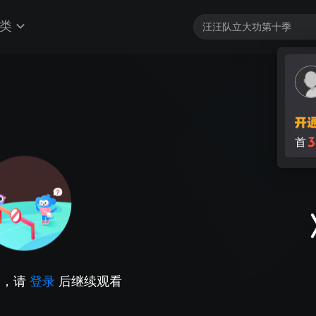
类
3
首
因，请
登录
后继续观看