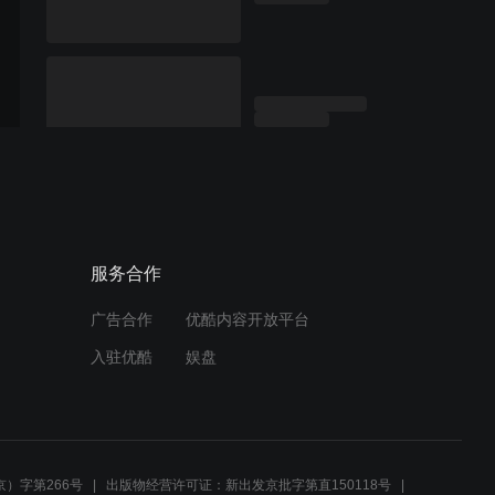
服务合作
广告合作
优酷内容开放平台
入驻优酷
娱盘
）字第266号
出版物经营许可证：新出发京批字第直150118号