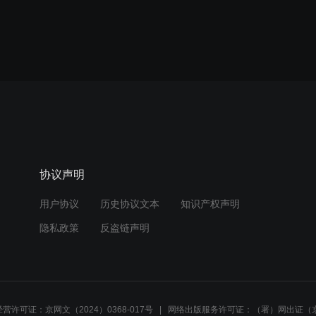
协议声明
用户协议
历史协议文本
知识产权声明
隐私政策
反盗链声明
营许可证：京网文（2024）0368-017号
网络出版服务许可证：（署）网出证（京