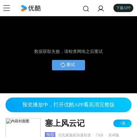
下载APP
数据获取失败，请检查网络之后重试
重试
预览播放中，打开优酷APP看高清完整版
塞上风云记
+追
.
.
预告
吕氏家族的兴衰转变
7.6分
共48集