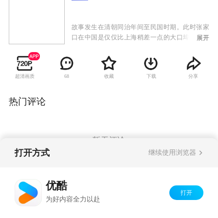
故事发生在清朝同治年间至民国时期。此时张家
口在中国是仅仅比上海稍差一点的大口埠，其进
展开
出口金额惊人。国内商家一千多家，外国洋行接
近五十家，口商吕家为八大皇商之一。吕家家大
业大，一系列的阴谋和血雨腥风在吕老爷子死后
超清画质
收藏
下载
分享
68
不断发生。吕家鹰房小儿子吕俊杰素为老祖喜
爱，他一直主持国外事务，他赶回家来的时发现
自己被排除在遗产继承人名单之外，并且哥哥们
热门评论
趁着老祖离世，提出分家产然后和日本人合作赢
利，俊杰不认同。经过挫折和努力他把生意做到
了南洋、美洲。渐渐年老的俊杰思乡情切，回来
却没料到日本人打了进来。日本人让俊杰的老相
暂无评论
识德王来劝说俊杰做汉奸。这个时候他才发现了
打开方式
继续使用浏览器
当年吕家劫难的真正幕后黑手，他先与敌人虚与
委蛇，暗中在布置力量，在日本人压力下，他的
Copyright©
2026
优酷 youku.com
版权所有
儿孙也开始分化，并且有一子灭敌酋，然后带着
优酷
京ICP备06050721号-1
队伍消失在草原上。
打开
为好内容全力以赴