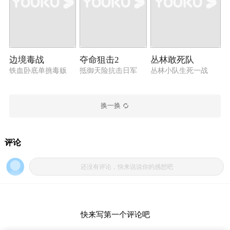
边境毒战
夺命狙击2
丛林敢死队
铁血卧底单挑毒贩
抵御天险抗击日军
丛林小队生死一战
换一换