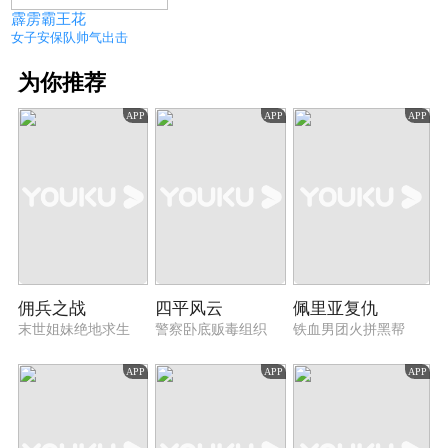
霹雳霸王花
女子安保队帅气出击
为你推荐
APP
APP
APP
佣兵之战
四平风云
佩里亚复仇
末世姐妹绝地求生
警察卧底贩毒组织
铁血男团火拼黑帮
APP
APP
APP