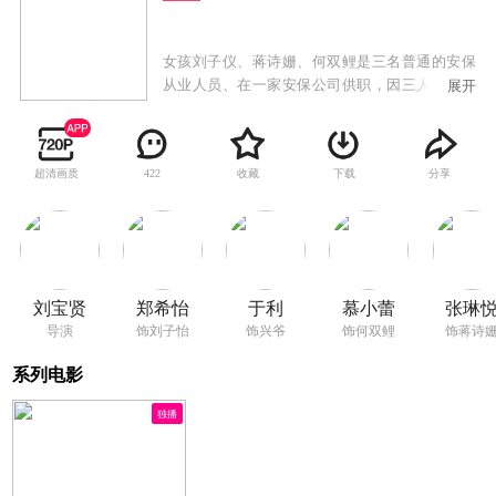
女孩刘子仪、蒋诗姗、何双鲤是三名普通的安保
从业人员、在一家安保公司供职，因三人有极强
展开
的正义感且业务能力很强，公司将三人组成一支
特别小组，专门为重要国际化赛事、活动提供专
业化的安保服务。三人的工作岗位虽然平凡，但
超清画质
收藏
下载
分享
422
是却一直努力钻研职业技能，成为行业内佼佼
者。
刘宝贤
郑希怡
于利
慕小蕾
张琳
导演
饰刘子怡
饰兴爷
饰何双鲤
饰蒋诗
系列电影
独播
5.8