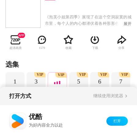
《泡芙小姐第四季》展现了在这个空洞寂寞的城
市里，每个人的内心都潜伏着各种形形色色的欲
展开
望，挣脱还是压抑，难以抉择。时尚女孩儿泡芙
小姐和她的闺蜜们也逃脱不了这些欲望的羁绊，
同居、背叛、内幕、猜忌，所有捆绑住幸福的现
超清画质
收藏
下载
分享
1579
实锁链都等待着泡芙去一一解开……
选集
VIP
VIP
VIP
VIP
VIP
1
3
5
6
7
打开方式
继续使用浏览器
Copyright©
2026
优酷 youku.com
版权所有
优酷
京ICP备06050721号-1
打开
为好内容全力以赴