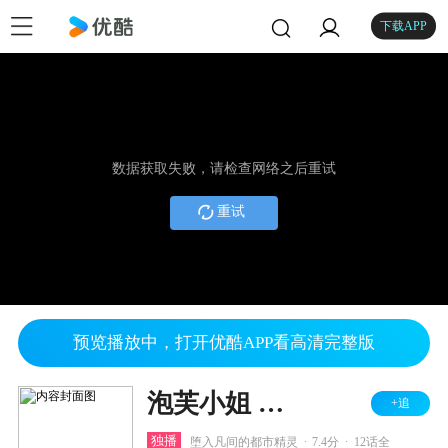
下载APP
数据获取失败，请检查网络之后重试
重试
预览播放中，打开优酷APP看高清完整版
泡芙小姐 第四季
+追
.
.
独播
堕入凡间的都市精灵
7.4分
12话全