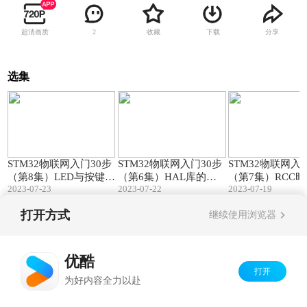
超清画质
收藏
下载
分享
2
选集
21:50
24:04
STM32物联网入门30步
STM32物联网入门30步
STM32物联网入
（第8集）LED与按键驱
（第6集）HAL库的结
（第7集）RCC
2023-07-23
2023-07-22
2023-07-19
动程序！
构与使用！
延时函数！
打开方式
继续使用浏览器
Copyright©
2026
优酷 youku.com
版权所有
京ICP备06050721号-1
优酷
打开
为好内容全力以赴