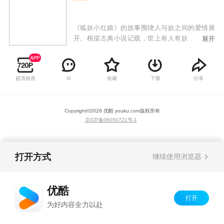
《狐妖小红娘》的故事围绕人与妖之间的爱情展
开。根据古典小说记载，世上有人有妖，妖会与
展开
人相恋，妖寿命千万年，人的寿命有限，人死
了，妖活着。人会投胎转世，但投胎以后，不记
得上辈子的爱。妖如果痴情的话，就去找狐妖“购
超清画质
收藏
下载
分享
30
买”一项服务，让投胎转世的人，回忆起前世的
爱。狐妖红娘这一个角色就这样诞生，作品主要
讲述了以红娘为职业的狐妖在为前世恋人牵红线
Copyright©
2026
优酷 youku.com
版权所有
过程当中发生的一系列有趣、神秘的故事。
京ICP备06050721号-1
打开方式
继续使用浏览器
优酷
打开
为好内容全力以赴