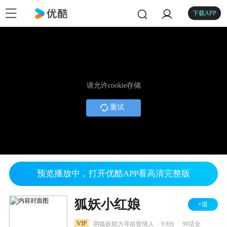
下载APP
请允许cookie存储
重试
预览播放中，打开优酷APP看高清完整版
狐妖小红娘
+追
.
.
VIP
萌狐妖助力寻前世情人
9.8分
90话全