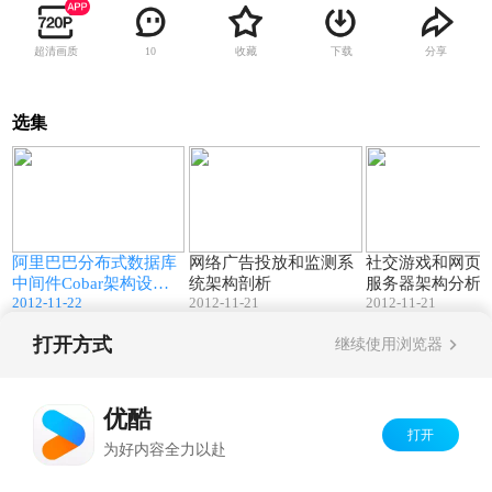
超清画质
收藏
下载
分享
10
选集
7
94:09
53:34
解
阿里巴巴分布式数据库
网络广告投放和监测系
社交游戏和网页
中间件Cobar架构设计
统架构剖析
服务器架构分析
2012-11-22
2012-11-21
2012-11-21
与实践
打开方式
继续使用浏览器
Copyright©
2026
优酷 youku.com
版权所有
京ICP备06050721号-1
优酷
打开
为好内容全力以赴