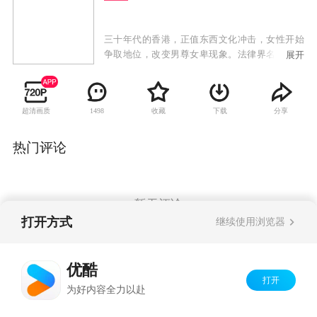
三十年代的香港，正值东西文化冲击，女性开始
争取地位，改变男尊女卑现象。法律界名大状钟
展开
卓万曾留学英国，生活洋化，但骨子里是一个传
统的中国男人，他同时拥有几个女人，彰显他的
权力和身份地位。正妻顾心兰是大家闺秀，二太
超清画质
收藏
下载
分享
1498
太是前清格格爱新觉罗·尔嫣，三太太是银行家之
后易懿芳，四太太是著名刀马旦康子君，第五个
女人则是贪慕虚荣的赵丹丹。五个不同背景的女
热门评论
人怀着不同的心态和目的去争取一个男人的宠
爱。然而，钟卓万心中最爱的只有康子君，但康
子君为争取妇女地位，跟钟卓万意见不合。钟启
燊和钟启烨先后与钟卓万反目，女儿钟浩颐不顾
暂无评论
一切嫁给穷警察，钟家明争暗斗愈演愈烈之际，
打开方式
继续使用浏览器
金木水爱慕义妹季小由，不甘她成为钟家媳妇，
混入钟家展开复仇大计。
Copyright©
2026
优酷 youku.com
版权所有
优酷
京ICP备06050721号-1
打开
为好内容全力以赴