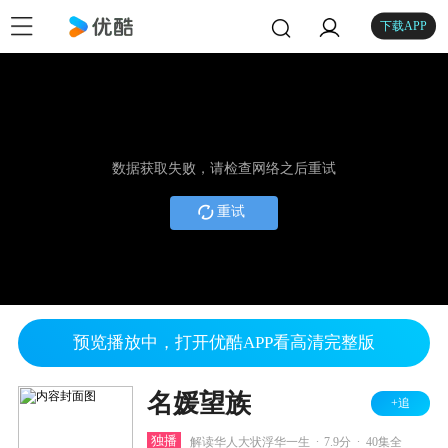
下载APP
数据获取失败，请检查网络之后重试
重试
预览播放中，打开优酷APP看高清完整版
名媛望族
+追
.
.
独播
解读华人大状浮华一生
7.9分
40集全