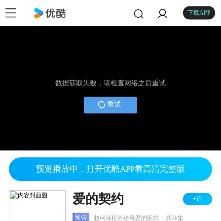
下载APP
数据获取失败，请检查网络之后重试
重试
预览播放中，打开优酷APP看高清完整版
爱的契约
+追
.
预告
赵柯涂松岩诠释爱的困扰
共30集