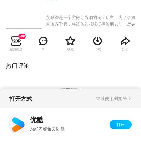
艾勤奋是一个穷得叮当响的淘宝店主，为了给妹
妹凑齐学费，将祖传的花瓶抵押给朋友胡光子，
展开
然后载着一车货物到郊区清仓甩卖，却在半路将
钱霏霏撞成了重伤。钱霏霏是4S店的销售经理、
女强人，未婚夫周展名借她的钱炒股，令本来就
超清画质
收藏
下载
分享
9
因筹备婚礼而拮据不堪的钱霏霏捉襟见肘。幸好
一桩大生意即将敲定，合约签订就会拿到高额提
成，但就在前往郊区的途中，发生了车祸。
热门评论
暂无评论
打开方式
继续使用浏览器
Copyright©
2026
优酷 youku.com
版权所有
优酷
京ICP备06050721号-1
打开
为好内容全力以赴