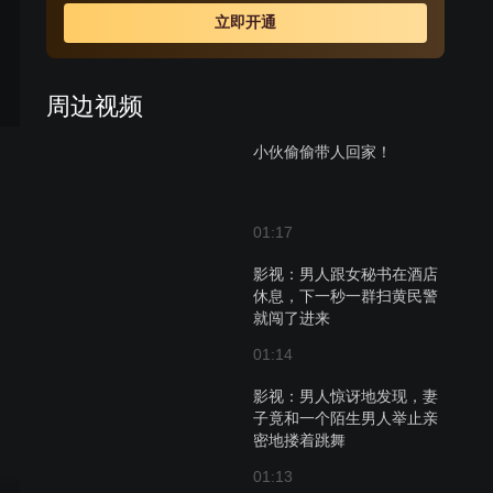
立即开通
周边视频
小伙偷偷带人回家！
01:17
影视：男人跟女秘书在酒店
休息，下一秒一群扫黄民警
就闯了进来
01:14
影视：男人惊讶地发现，妻
子竟和一个陌生男人举止亲
密地搂着跳舞
01:13