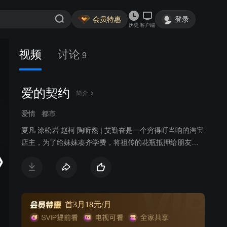
会员特惠
登录
历史
客户端
视频
讨论
9
爱的契约
简介
爱情
都市
夏凡 涂松岩 赵柯 陶昕然 | 艾勤奋是一个穷得叮当响的淘宝
店主，为了给妹妹凑齐学费，将祖传的花瓶抵押给朋友胡
光子，然后载着一车货物到郊区清仓甩卖，却在半路将钱
霏霏撞成了重伤。钱霏霏是4S店的销售经理、女强人，未
婚夫周展名借她的钱炒股，令本来就因筹备婚礼而拮据不
堪的钱霏霏捉襟见肘。幸好一桩大生意即将敲定，合约签
订就会拿到高额提成，但就在前往郊区的途中，发生了车
首3月18元/月
祸。