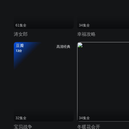
61集全
34集全
涛女郎
幸福攻略
豆瓣
高清经典
7.3分
32集全
34集全
宝贝战争
冬暖花会开