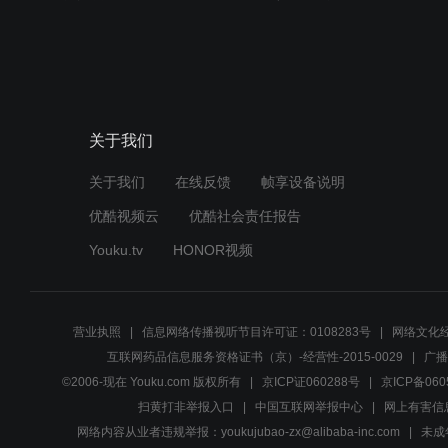
关于我们
关于我们
在线反馈
帧享设备说明
优酷视频云
优酷社会责任报告
Youku.tv
HONOR视频
营业执照
信息网络传播视听节目许可证：0108283号
网络文化经
互联网药品信息服务资格证书（京）-经营性-2015-0029
广播
©2006-现在 Youku.com 版权所有
京ICP证060288号
京ICP备060
扫黄打非举报入口
中国互联网举报中心
网上有害信
网络内容从业者违规举报：youkujubao-zx@alibaba-inc.com
未成年