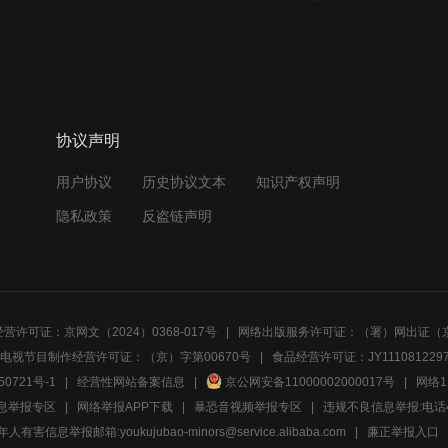
协议声明
用户协议
历史协议文本
知识产权声明
隐私政策
反盗链声明
营许可证：京网文（2024）0368-017号
网络出版服务许可证：（署）网出证（京
电视节目制作经营许可证：（京）字第00670号
食品经营许可证：JY1110812297
50721号-1
经营性网站备案信息
京公网安备11000002000017号
网络1
息举报专区
网络举报APP下载
暴恐音视频举报专区
违规不良信息举报:电话40081
人有害信息举报邮箱:youkujubao-minors@service.alibaba.com
廉正举报入口