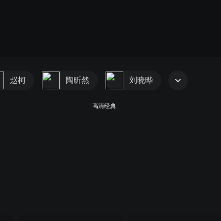
赵柯
陶昕然
刘晓晔
高清经典