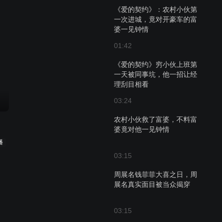
《爱的契约》：农村小伙第
一次进城，竟对开豪车的富
婆一见钟情
01:42
《爱的契约》穷小伙上班第
一天被同事坑，他一招让经
理刮目相看
03:24
农村小伙救了富婆，不料富
婆竟对他一见钟情
播
03:15
周展名钱菲菲大喜之日，周
展名真实面目被当众揭穿
03:15