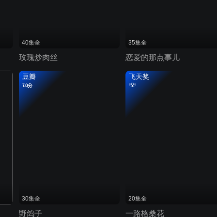
40集全
35集全
玫瑰炒肉丝
恋爱的那点事儿
豆瓣
飞天奖
7.0分
30集全
20集全
野鸽子
一路格桑花