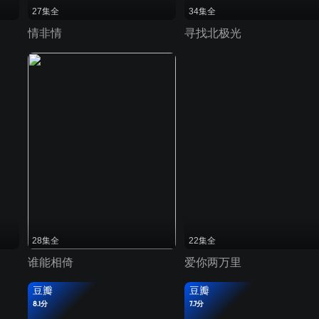
27集全
34集全
情非情
寻找北极光
28集全
22集全
谁能相倚
爱你两万里
豆瓣
豆瓣
8.1分
7.7分