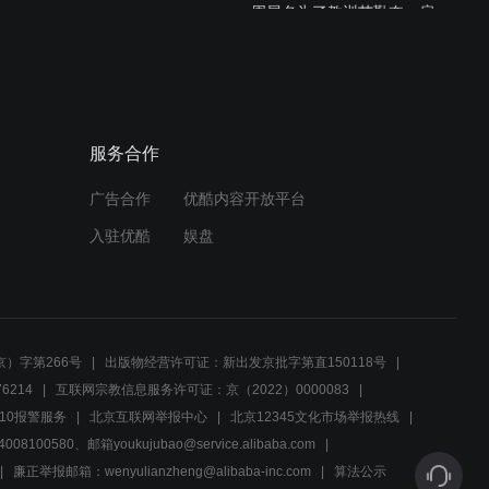
周展名为了教训艾勤奋，雇
人对艾勤奋的车动了手脚
01:02
钱菲菲玩周展名电脑，周展
服务合作
名做贼心虚
广告合作
优酷内容开放平台
02:29
入驻优酷
娱盘
父母为小美艾勤奋筹备婚
礼，艾勤奋还是忘不掉前女
友
01:34
）字第266号
出版物经营许可证：新出发京批字第直150118号
周展名利用小美对勤奋的
6214
互联网宗教信息服务许可证：京（2022）0000083
爱，鼓舞小美与勤奋发生关
10报警服务
北京互联网举报中心
北京12345文化市场举报热线
系
00580、邮箱youkujubao@service.alibaba.com
03:02
廉正举报邮箱：wenyulianzheng@alibaba-inc.com
算法公示