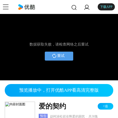
下载APP
数据获取失败，请检查网络之后重试
重试
预览播放中，打开优酷APP看高清完整版
爱的契约
+追
.
预告
赵柯涂松岩诠释爱的困扰
共30集