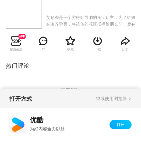
艾勤奋是一个穷得叮当响的淘宝店主，为了给妹
妹凑齐学费，将祖传的花瓶抵押给朋友胡光子，
展开
然后载着一车货物到郊区清仓甩卖，却在半路将
钱霏霏撞成了重伤。钱霏霏是4S店的销售经理、
女强人，未婚夫周展名借她的钱炒股，令本来就
超清画质
收藏
下载
分享
17
因筹备婚礼而拮据不堪的钱霏霏捉襟见肘。幸好
一桩大生意即将敲定，合约签订就会拿到高额提
成，但就在前往郊区的途中，发生了车祸。
热门评论
暂无评论
打开方式
继续使用浏览器
Copyright©
2026
优酷 youku.com
版权所有
优酷
京ICP备06050721号-1
打开
为好内容全力以赴