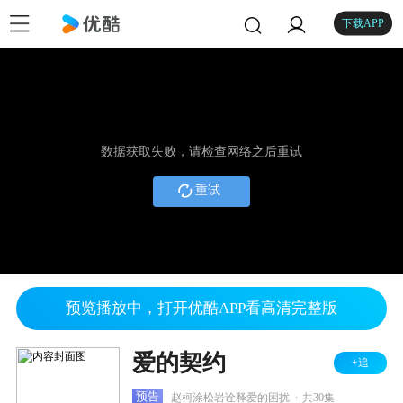
下载APP
数据获取失败，请检查网络之后重试
重试
预览播放中，打开优酷APP看高清完整版
爱的契约
+追
.
预告
赵柯涂松岩诠释爱的困扰
共30集