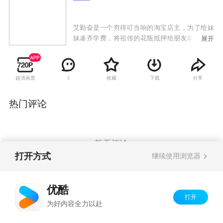
艾勤奋是一个穷得叮当响的淘宝店主，为了给妹
妹凑齐学费，将祖传的花瓶抵押给朋友胡光子，
展开
然后载着一车货物到郊区清仓甩卖，却在半路将
钱霏霏撞成了重伤。钱霏霏是4S店的销售经理、
女强人，未婚夫周展名借她的钱炒股，令本来就
超清画质
收藏
下载
分享
5
因筹备婚礼而拮据不堪的钱霏霏捉襟见肘。幸好
一桩大生意即将敲定，合约签订就会拿到高额提
成，但就在前往郊区的途中，发生了车祸。
热门评论
暂无评论
打开方式
继续使用浏览器
Copyright©
2026
优酷 youku.com
版权所有
优酷
京ICP备06050721号-1
打开
为好内容全力以赴