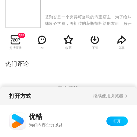
艾勤奋是一个穷得叮当响的淘宝店主，为了给妹
妹凑齐学费，将祖传的花瓶抵押给朋友胡光子，
展开
然后载着一车货物到郊区清仓甩卖，却在半路将
钱霏霏撞成了重伤。钱霏霏是4S店的销售经理、
女强人，未婚夫周展名借她的钱炒股，令本来就
超清画质
收藏
下载
分享
20
因筹备婚礼而拮据不堪的钱霏霏捉襟见肘。幸好
一桩大生意即将敲定，合约签订就会拿到高额提
成，但就在前往郊区的途中，发生了车祸。
热门评论
暂无评论
打开方式
继续使用浏览器
Copyright©
2026
优酷 youku.com
版权所有
优酷
京ICP备06050721号-1
打开
为好内容全力以赴