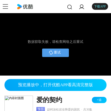
下载APP
数据获取失败，请检查网络之后重试
重试
预览播放中，打开优酷APP看高清完整版
爱的契约
+追
.
预告
赵柯涂松岩诠释爱的困扰
共30集