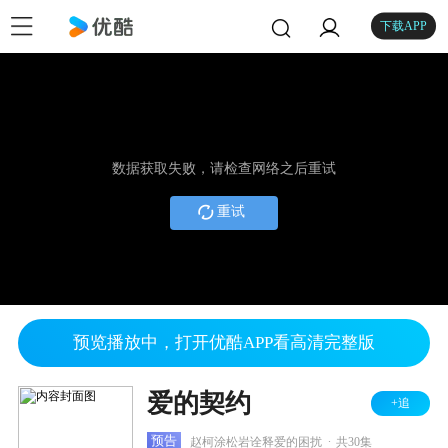
下载APP
数据获取失败，请检查网络之后重试
重试
预览播放中，打开优酷APP看高清完整版
爱的契约
+追
.
预告
赵柯涂松岩诠释爱的困扰
共30集