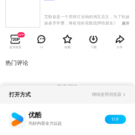
艾勤奋是一个穷得叮当响的淘宝店主，为了给妹
妹凑齐学费，将祖传的花瓶抵押给朋友胡光子，
展开
然后载着一车货物到郊区清仓甩卖，却在半路将
钱霏霏撞成了重伤。钱霏霏是4S店的销售经理、
女强人，未婚夫周展名借她的钱炒股，令本来就
超清画质
收藏
下载
分享
14
因筹备婚礼而拮据不堪的钱霏霏捉襟见肘。幸好
一桩大生意即将敲定，合约签订就会拿到高额提
成，但就在前往郊区的途中，发生了车祸。
热门评论
暂无评论
打开方式
继续使用浏览器
Copyright©
2026
优酷 youku.com
版权所有
优酷
京ICP备06050721号-1
打开
为好内容全力以赴