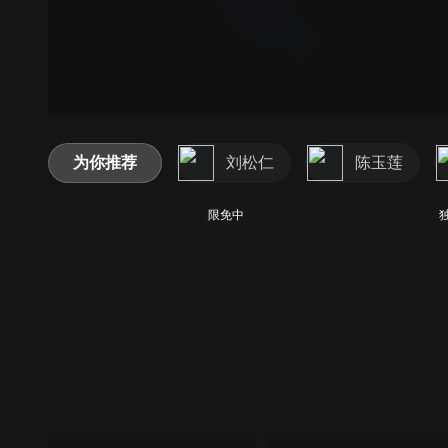
为你推荐
刘松仁
陈玉莲
限免中