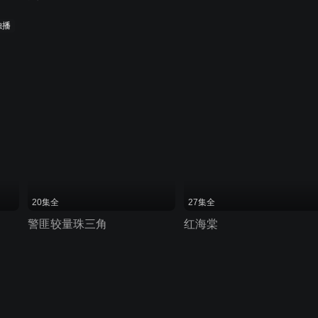
独播
20集全
27集全
警匪较量珠三角
红海棠