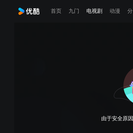
首页
九门
电视剧
动漫
分
由于安全原