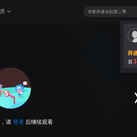
类
3
首
因，请
登录
后继续观看