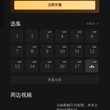
宠爱。然而，钟卓万心中最爱的只有康子君，但康子君为
立即开通
争取妇女地位，跟钟卓万意见不合。钟启燊和钟启烨先后
与钟卓万反目，女儿钟浩颐不顾一切嫁给穷警察，钟家明
争暗斗愈演愈烈之际，金木水爱慕义妹季小由，不甘她成
选集
为钟家媳妇，混入钟家展开复仇大计。
40集全
VIP
VIP
VIP
VIP
1
2
3
4
5
6
VIP
VIP
VIP
VIP
VIP
VIP
7
8
9
10
11
12
VIP
VIP
VIP
VIP
VIP
VIP
13
14
15
16
17
查看全部
周边视频
小由夜购只为友情，木水之