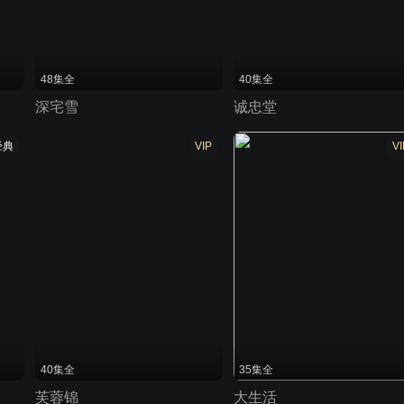
48集全
40集全
深宅雪
诚忠堂
经典
VIP
VI
40集全
35集全
芙蓉锦
大生活