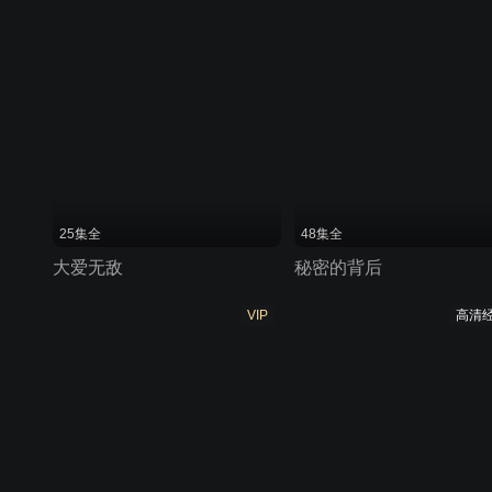
25集全
48集全
大爱无敌
秘密的背后
VIP
高清