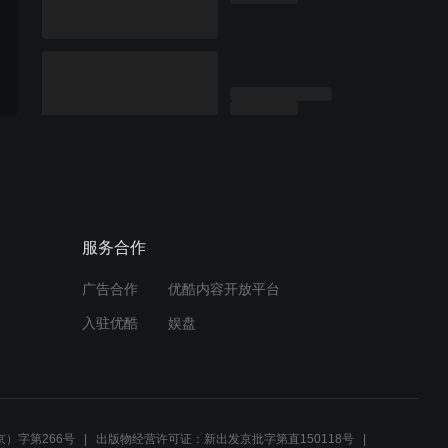
服务合作
广告合作
优酷内容开放平台
入驻优酷
娱盘
）字第266号
出版物经营许可证：新出发京批字第直150118号