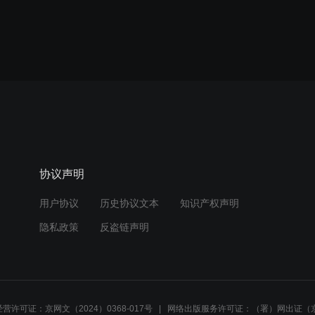
协议声明
用户协议
历史协议文本
知识产权声明
隐私政策
反盗链声明
营许可证：京网文（2024）0368-017号
网络出版服务许可证：（署）网出证（京