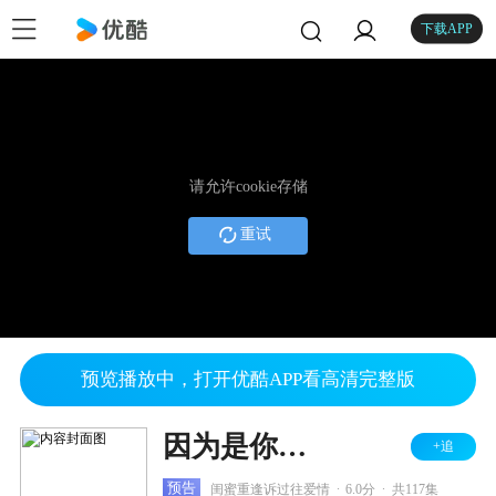
下载APP
请允许cookie存储
重试
预览播放中，打开优酷APP看高清完整版
因为是你才喜欢
+追
.
.
预告
闺蜜重逢诉过往爱情
6.0分
共117集