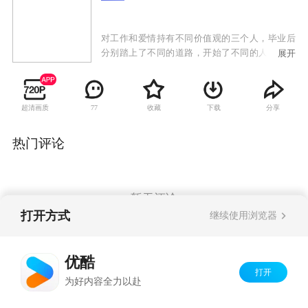
对工作和爱情持有不同价值观的三个人，毕业后
分别踏上了不同的道路，开始了不同的人生。多
展开
年之后她们再次相遇，每个人都经历了悲欢离
合，体验了人生百态，她们坐在一起，开始讲述
各自的故事。
超清画质
收藏
下载
分享
77
热门评论
暂无评论
打开方式
继续使用浏览器
Copyright©
2026
优酷 youku.com
版权所有
优酷
京ICP备06050721号-1
打开
为好内容全力以赴