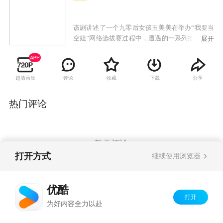
该剧讲述了一个九零后女孩玉美美在举办“我要当
空姐”网络选拔赛过程中，遭遇的一系列挫折与感
展开
动，最终成功圆梦自己，也圆梦他人的励志故
事。
超清画质
评论
收藏
下载
分享
热门评论
暂无评论
打开方式
继续使用浏览器
Copyright©
2026
优酷 youku.com
版权所有
优酷
京ICP备06050721号-1
打开
为好内容全力以赴