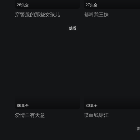
28集全
27集全
穿警服的那些女孩儿
都叫我三妹
独播
86集全
30集全
爱情自有天意
喋血钱塘江