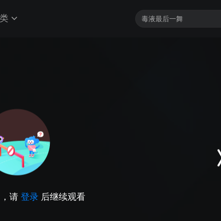
类
因，请
登录
后继续观看