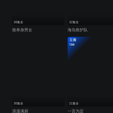
38集全
32集全
致单身男女
海岛救护队
豆瓣
7.3分
30集全
21集全
浪漫满厨
一言为定