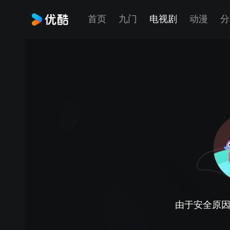
首页
九门
电视剧
动漫
分
由于安全原