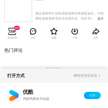
毒品调查科行动组高级督察向荣嫉恶如仇，与情
报组高级督察韦世乐亦师亦友，合作无间，为警
展开
队屡破毒案。韦世乐在一次缉毒行动中，发现蛛
丝马迹，向荣极有可能是勾结毒犯的神秘黑警。
韦世乐开始暗中调查向荣，加上心术不正的行动
超清画质
收藏
下载
分享
3030
组总督察潘学礼从中挑拨，多年兄弟连番角力，
矛盾重重。另一方面，韦世乐因调查行动认识线
人陈家碧，两人暗生情愫，但陈家碧出身低微，
热门评论
自卑感作祟，刻意躲避韦世乐，还一心成全一直
暗恋韦世乐的新扎师妹高希璇，三人之间有着微
妙的感情关系。忍痛让爱的陈家碧最后走上不归
路，选择投向黑帮老大的怀抱，成为新一代毒
暂无评论
后，贩运毒品，挑战警队。韦世乐痛心疾首，与
打开方式
继续使用浏览器
向荣联手，跟陈家碧展开一幕幕的毒战。
Copyright©
2026
优酷 youku.com
版权所有
优酷
京ICP备06050721号-1
打开
为好内容全力以赴