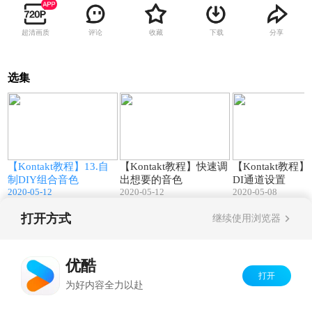
超清画质
评论
收藏
下载
分享
选集
0
01:59
01:21
【Kontakt教程】13.自
【Kontakt教程】快速调
【Kontakt教程】1
源
制DIY组合音色
出想要的音色
DI通道设置
2020-05-12
2020-05-12
2020-05-08
打开方式
继续使用浏览器
Copyright©
2026
优酷 youku.com
版权所有
京ICP备06050721号-1
优酷
打开
为好内容全力以赴