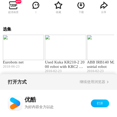
超清画质
收藏
下载
分享
1
选集
01:56
00:29
Eurobots net
Used Kuka KR210-2 20
ABB IRB140 M20
2018-06-23
00 robot with KRC2 %2
ustrial robot
B KL1500-2 linear track
2016-02-23
2016-02-23
%2811m%29 at EU
打开方式
继续使用浏览器
Copyright©
2026
优酷 youku.com
版权所有
京ICP备06050721号-1
优酷
打开
为好内容全力以赴