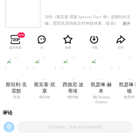
马特（斯宾塞·屈塞 Spencer Tracy 饰）是报社的主
编，思想先进的他反对种族歧视，提倡自由和平
展开
等。就是这样的一个男人，当他心爱的女儿乔伊
（凯瑟琳·霍顿 Katharine Houghton 饰）带着男友
约翰（西德尼·波蒂埃 Sidney Poitier 饰）来到自己
超清画质
收藏
下载
分享
18
面前时，马特却彻底傻了眼。原来，约翰是一个
黑人男孩，马特做梦也没有想到，那些平日里在
小说和电视里看到的剧情，竟然发生在了自己的
身上。一边是信奉的自由主义，一边是骨子里无
法消除的对于黑人的成见，马特陷入了两难之
中，同时，约翰的父亲对于这门亲事也是极力反
斯坦利·克
斯宾塞·屈
西德尼·波
凯瑟琳·赫
凯瑟琳·
对。面对着巨大的压力，乔伊和约翰并没有气
雷默
塞
蒂埃
本
顿
馁，看到了女儿的坚强，马特若有所思。
导演
饰马特
饰约翰
饰Christina
饰乔伊
Drayton