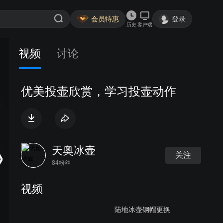
会员特惠
登录
历史
客户端
视频
讨论
优美投壶欣赏，学习投壶动作
天奥冰壶
关注
84粉丝
视频
陆地冰壶钢帽更换