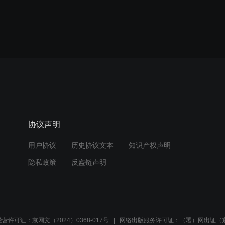
协议声明
用户协议
历史协议文本
知识产权声明
隐私政策
反盗链声明
营许可证：京网文（2024）0368-017号
网络出版服务许可证：（署）网出证（京