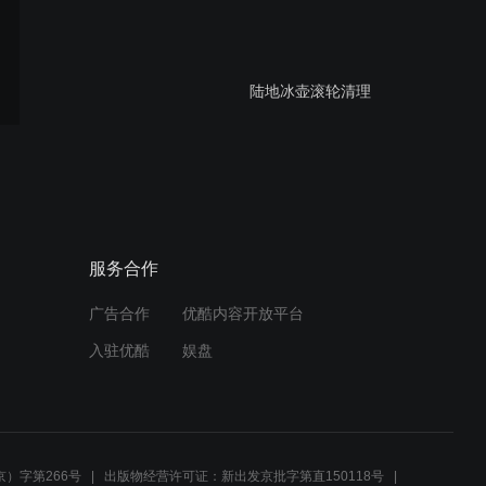
陆地冰壶滚轮清理
校园冰壶滚轮更换
服务合作
广告合作
优酷内容开放平台
校园冰壶滚轮清理
入驻优酷
娱盘
春风十里小区业主庆七一文
艺晚会
）字第266号
出版物经营许可证：新出发京批字第直150118号