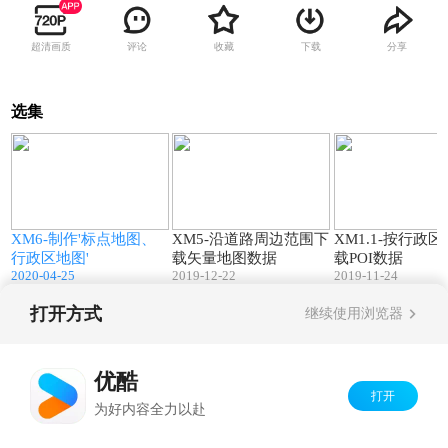
超清画质
评论
收藏
下载
分享
选集
4
03:37
06:38
XM6-制作'标点地图、
XM5-沿道路周边范围下
XM1.1-按行政
行政区地图'
载矢量地图数据
载POI数据
2020-04-25
2019-12-22
2019-11-24
打开方式
继续使用浏览器
Copyright©
2026
优酷 youku.com
版权所有
京ICP备06050721号-1
优酷
打开
为好内容全力以赴