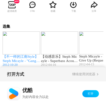
超清画质
收藏
下载
分享
5786
选集
9
04:32
02:17
e
Steph Micayle - I
【不一样的江南Style】
【动感音乐】Steph Mic
Give Up (Request
Steph Micayle - "Gangna
ayle - Superbass Acousti
2012-04-15
m Style"
2012-10-20
c
2012-04-16
打开方式
继续使用浏览器
Copyright©
2026
优酷 youku.com
版权所有
京ICP备06050721号-1
优酷
打开
为好内容全力以赴