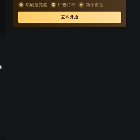
车》、《张广泰回家》和《大小九头案》八段。 现在关于
八大棍是哪八部长篇单口相声的说法很多，而且这样的段
立即开通
子本身除了上边介绍的八篇以外还有不少，比如《古董
王》、《张双喜》、《贼鬼夺刀》，乃至后来出现的大家
熟悉的《枪毙刘汉臣》、《白宗巍坠楼》等。
播