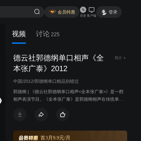
会员特惠
登录
历史
客户端
视频
讨论
225
德云社郭德纲单口相声《全
简介
本张广泰》2012
中国/2012/郭德纲单口精品别错过
郭德纲 | 《德云社郭德纲单口相声<全本张广泰>》是一档
相声表演节目。《全本张广泰》是郭德纲相声在传统单口
相声中“八大棍儿”之一，也作为评书播讲八大棍儿，说法不
一。也有人说成“八大段儿”“八大坠”“八大贵”“八大柜”。 何
谓“八大棍儿”，一种比较普遍的说法，具体内容包括《君臣
斗》（又名满汉斗、官场斗）、《马寿出世》、《宋金刚
押宝》、《解学士》、《康熙私访月明楼》、《硕二爷跑
首3月9.9元/月