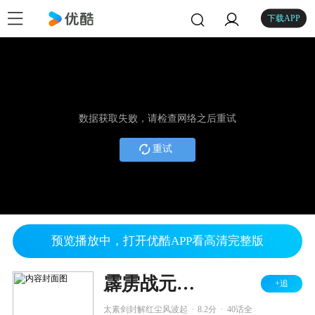
下载APP
数据获取失败，请检查网络之后重试
重试
预览播放中，打开优酷APP看高清完整版
霹雳战元史之动机风云
+追
.
.
太素剑封解红尘风波起
8.2分
40话全