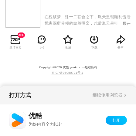
在槐破梦、殊十二联合之下，胤天皇朝顺利击溃
忧患深所带领的龠胜明峦，此后胤天皇朝更与厉
展开
族合作，歼灭相继而出的三教势力。于此同时，
得知皇极七行宫背后真相的素还真开始逐步针对
厉族，最后联合叶小钗、殊十二和剑布衣，成功
超清画质
收藏
下载
分享
140
倾倒七行宫。而为了阻止驺山棋一野心，素还真
更率众进入中阴界，破坏驺山棋一阴能，其后在
诸多布计下，胤天国运从此断绝。
Copyright©
2026
优酷 youku.com
版权所有
京ICP备06050721号-1
打开方式
继续使用浏览器
优酷
打开
为好内容全力以赴