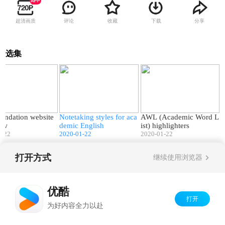
超清画质
评论
收藏
下载
分享
选集
05:07
11:47
07:14
undation website
Notetaking styles for aca
AWL (Academic Word L
iew
demic English
ist) highlighters
1-22
2020-01-22
2020-01-22
打开方式
继续使用浏览器
Copyright©
2026
优酷 youku.com
版权所有
京ICP备06050721号-1
优酷
打开
为好内容全力以赴