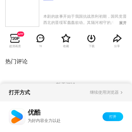
本剧的故事开始于我国抗战胜利初期，国民党晋
西北的晋绥军蠢蠢欲动。其隔河相守的八路军某
展开
旅的狼队与之摩擦不断。随着战事升级，狼队掩
护大部队跳出包围圈，随即跟随359旅转战到陕
北。在陕北战场上，狼队展现出非凡的战斗才能
超清画质
收藏
下载
分享
78
和傲人的战术智慧。首长亲自授予他们“西北
狼”的称号，让他们在西北战场狠咬“西北王”胡宗
南。
热门评论
暂无评论
打开方式
继续使用浏览器
Copyright©
2026
优酷 youku.com
版权所有
优酷
京ICP备06050721号-1
打开
为好内容全力以赴