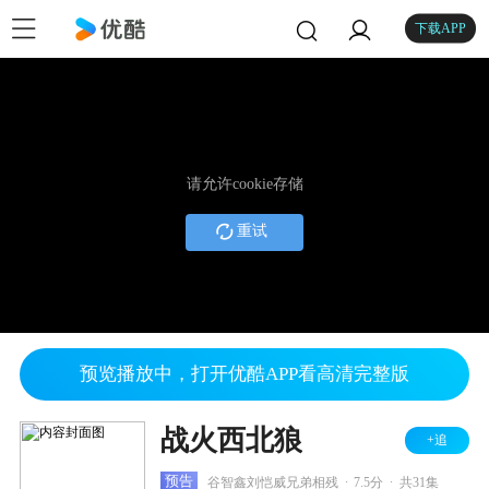
下载APP
请允许cookie存储
重试
预览播放中，打开优酷APP看高清完整版
战火西北狼
+追
.
.
预告
谷智鑫刘恺威兄弟相残
7.5分
共31集