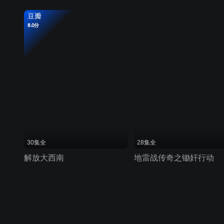
豆瓣
8.0分
30集全
28集全
解放大西南
地雷战传奇之锄奸行动