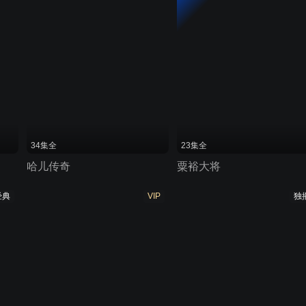
34集全
23集全
哈儿传奇
粟裕大将
经典
VIP
独