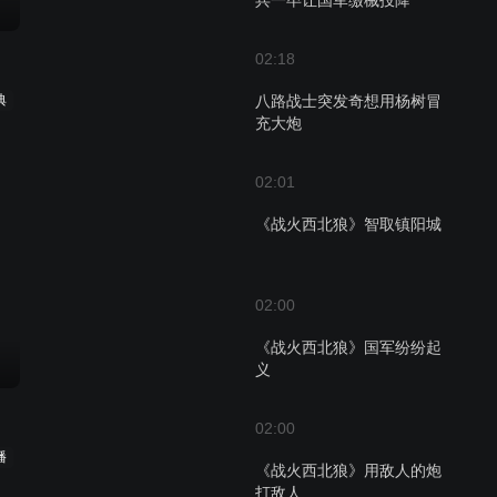
兵一卒让国军缴械投降
02:18
典
八路战士突发奇想用杨树冒
充大炮
02:01
《战火西北狼》智取镇阳城
02:00
《战火西北狼》国军纷纷起
义
02:00
播
《战火西北狼》用敌人的炮
打敌人