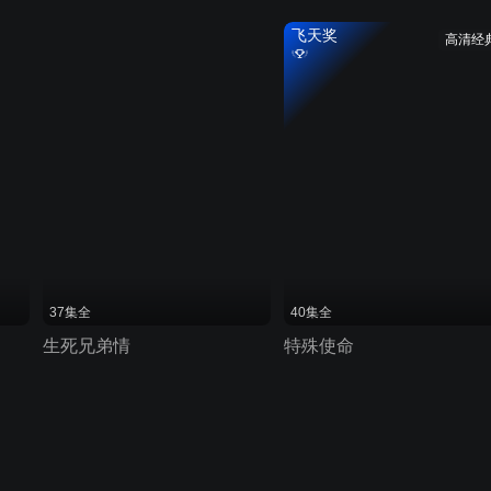
飞天奖
高清经
37集全
40集全
生死兄弟情
特殊使命