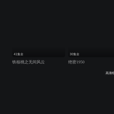
41集全
30集全
铁核桃之无间风云
绝密1950
高清