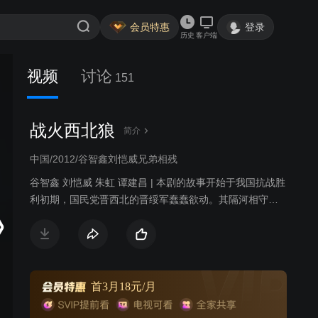
会员特惠
登录
历史
客户端
视频
讨论
151
战火西北狼
简介
中国/2012/谷智鑫刘恺威兄弟相残
谷智鑫 刘恺威 朱虹 谭建昌 | 本剧的故事开始于我国抗战胜
利初期，国民党晋西北的晋绥军蠢蠢欲动。其隔河相守的
八路军某旅的狼队与之摩擦不断。随着战事升级，狼队掩
护大部队跳出包围圈，随即跟随359旅转战到陕北。在陕北
战场上，狼队展现出非凡的战斗才能和傲人的战术智慧。
首长亲自授予他们“西北狼”的称号，让他们在西北战场狠
咬“西北王”胡宗南。
首3月18元/月