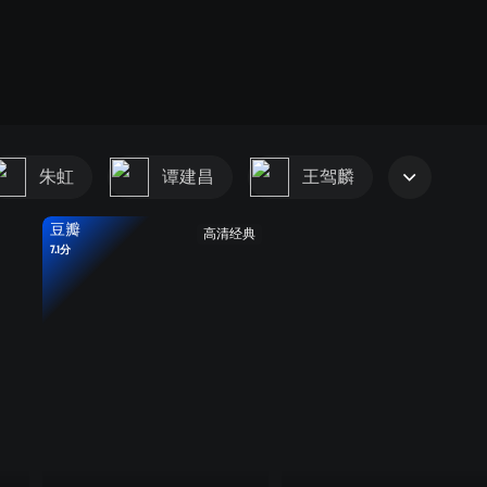
朱虹
谭建昌
王驾麟
豆瓣
高清经典
7.1分