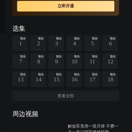
立即开通
选集
预告
预告
预告
预告
预告
预告
1
2
3
4
5
6
预告
预告
预告
预告
预告
预告
7
8
9
10
11
12
预告
预告
预告
预告
预告
预告
13
14
15
16
17
18
查看全部
周边视频
解放军竟用一筐月饼 不费一