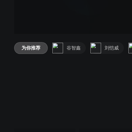
为你推荐
谷智鑫
刘恺威