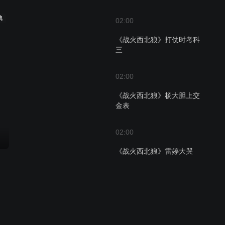
典
02:00
《战火西北狼》打仗时考科
三
02:00
《战火西北狼》杨大胆上交
金表
02:00
《战火西北狼》雷婷大哭
02:00
《战火西北狼》走投无路的
狼队