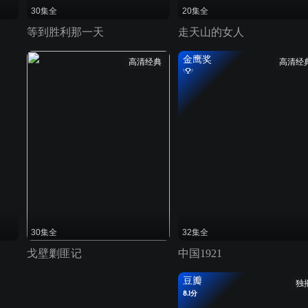
30集全
20集全
等到胜利那一天
走天山的女人
金鹰奖
高清经典
高清经
30集全
32集全
戈壁剿匪记
中国1921
豆瓣
独
8.1分