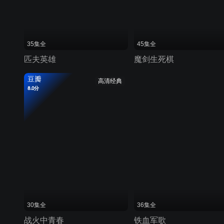
35集全
45集全
匹夫英雄
魔剑生死棋
豆瓣
高清经典
8.0分
30集全
36集全
战火中青春
铁血军歌