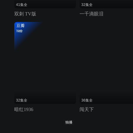
41集全
32集全
双刺 TV版
一千滴眼泪
豆瓣
7.0分
32集全
36集全
暗红1936
闯天下
独播