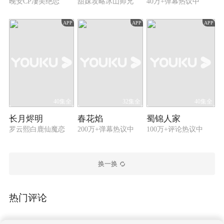
晚安CP凄美绝恋
甜妹攻略冰山师兄
40万+弹幕热议中
APP
APP
APP
40集全
32集全
40集全
长月烬明
春花焰
蜀锦人家
罗云熙白鹿仙魔恋
200万+弹幕热议中
100万+评论热议中
换一换
热门评论