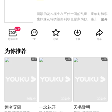
聪颖的花木槿生在五代十国的乱世，童年时和孪
生妹妹花锦绣被卖到权臣原家为奴。路上与同行
展开
的其他三个孩子于飞燕、宋明磊和姚碧莹义结金
兰，发誓相互照应。为了在危机四伏的原家生存
下去，助小五义兄妹出人头地，花木槿甘愿做苦
超清画质
收藏
下载
分享
243
役，用父亲传授的《商训》和智巧之术帮助兄弟
姐妹化险为夷站稳脚跟。花木槿凭智慧最终助原
为你推荐
家击败群雄、成就霸业。四位惊才绝艳的当世枭
雄以不同的方式各自在木槿的人生中留下浓墨重
APP
APP
APP
彩的一笔，视若兄长的宋明磊、纯情的原非珏、
雌雄难辨的段月容和一生挚爱的原非白。在飘摇
的乱世演绎出一段年少冲动的初恋，一场措手不
及的离别，一首不离不弃的长相守，一生无怨无
悔的深情。
36集全
30集全
30集全
媚者无疆
一念花开
天书黎明