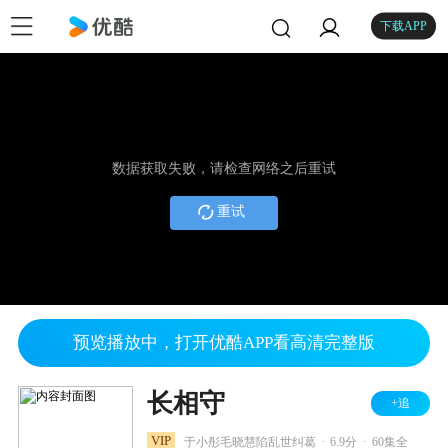
下载APP
数据获取失败，请检查网络之后重试
重试
预览播放中，打开优酷APP看高清完整版
长相守
+追
.
.
VIP
于小彤毛晓慧陷乱世纠葛
6.9分
60集全