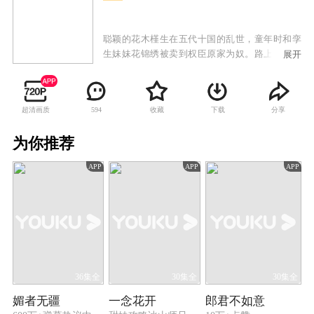
聪颖的花木槿生在五代十国的乱世，童年时和孪
生妹妹花锦绣被卖到权臣原家为奴。路上与同行
展开
的其他三个孩子于飞燕、宋明磊和姚碧莹义结金
兰，发誓相互照应。为了在危机四伏的原家生存
下去，助小五义兄妹出人头地，花木槿甘愿做苦
超清画质
收藏
下载
分享
594
役，用父亲传授的《商训》和智巧之术帮助兄弟
姐妹化险为夷站稳脚跟。花木槿凭智慧最终助原
为你推荐
家击败群雄、成就霸业。四位惊才绝艳的当世枭
雄以不同的方式各自在木槿的人生中留下浓墨重
APP
APP
APP
彩的一笔，视若兄长的宋明磊、纯情的原非珏、
雌雄难辨的段月容和一生挚爱的原非白。在飘摇
的乱世演绎出一段年少冲动的初恋，一场措手不
及的离别，一首不离不弃的长相守，一生无怨无
悔的深情。
36集全
30集全
30集全
媚者无疆
一念花开
郎君不如意