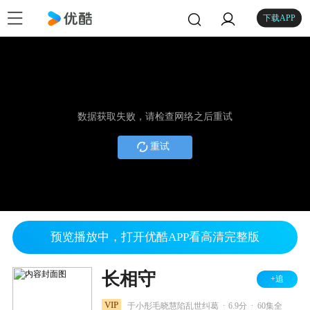
下载APP
数据获取失败，请检查网络之后重试
重试
预览播放中，打开优酷APP看高清完整版
长相守
+追
.
.
VIP
于小彤毛晓慧陷乱世纠葛
6.9分
60集全