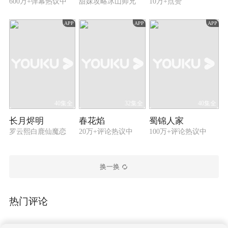
600万+弹幕热议中
甜妹攻略冰山师兄
10万+点赞
APP
APP
APP
40集全
32集全
40集全
长月烬明
春花焰
蜀锦人家
罗云熙白鹿仙魔恋
20万+评论热议中
100万+评论热议中
换一换
热门评论