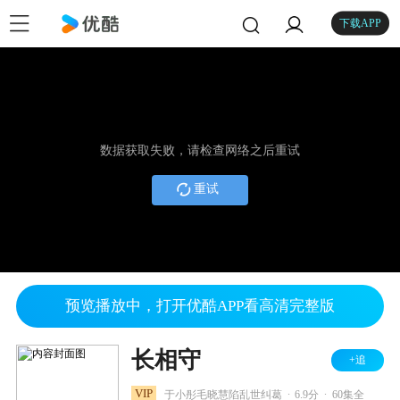
下载APP
数据获取失败，请检查网络之后重试
重试
预览播放中，打开优酷APP看高清完整版
长相守
+追
.
.
VIP
于小彤毛晓慧陷乱世纠葛
6.9分
60集全