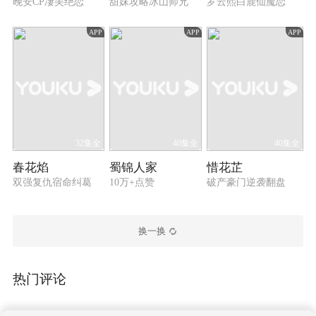
晚安CP凄美绝恋
甜妹攻略冰山师兄
罗云熙白鹿仙魔恋
APP
APP
APP
32集全
40集全
40集全
春花焰
蜀锦人家
惜花芷
双强复仇宿命纠葛
10万+点赞
破产豪门逆袭翻盘
换一换
热门评论