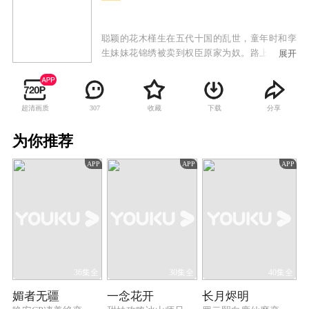
聪颖的花木槿生在五代十国的乱世，童年时和孪
生妹妹花锦绣被卖到权臣原家为奴。路上与同行
展开
的其他三个孩子于飞燕、宋明磊和姚碧莹义结金
兰，发誓相互照应。为了在危机四伏的原家生存
下去，助小五义兄妹出人头地，花木槿甘愿做苦
超清画质
收藏
下载
分享
307
役，用父亲传授的《商训》和智巧之术帮助兄弟
姐妹化险为夷站稳脚跟。花木槿凭智慧最终助原
为你推荐
家击败群雄、成就霸业。四位惊才绝艳的当世枭
雄以不同的方式各自在木槿的人生中留下浓墨重
APP
APP
APP
彩的一笔，视若兄长的宋明磊、纯情的原非珏、
雌雄难辨的段月容和一生挚爱的原非白。在飘摇
的乱世演绎出一段年少冲动的初恋，一场措手不
及的离别，一首不离不弃的长相守，一生无怨无
悔的深情。
36集全
30集全
40集全
媚者无疆
一念花开
长月烬明