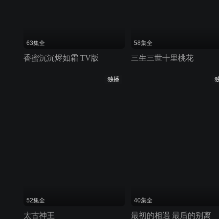
63集全
58集全
香蜜沉沉烬如霜 TV版
三生三世十里桃花
独播
52集全
40集全
太古神王
最初的相遇 最后的别离