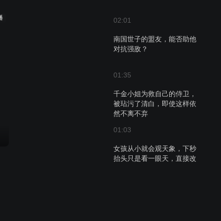
播
02:01
南国世子的盟友，能否助他
对抗强敌？
01:35
千金小姐为救自己的侍卫，
被玷污了清白，即使这样依
然不离不弃
01:03
女孩从小就会观天象，下秒
抬头只是看一眼天，直接改
变自己一生
10:07
银针巫蛊顶包之谜，众人造
反男主却冷静复仇