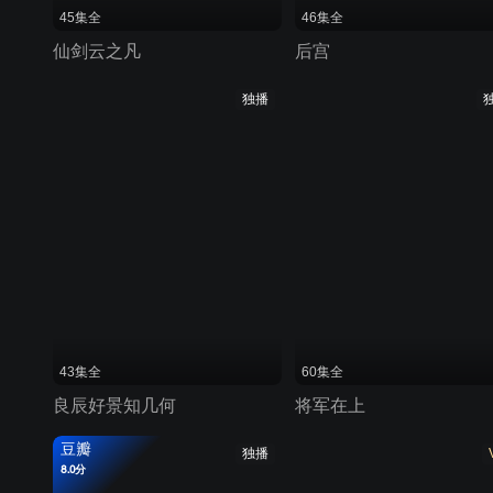
45集全
46集全
仙剑云之凡
后宫
独播
43集全
60集全
良辰好景知几何
将军在上
豆瓣
独播
8.0分