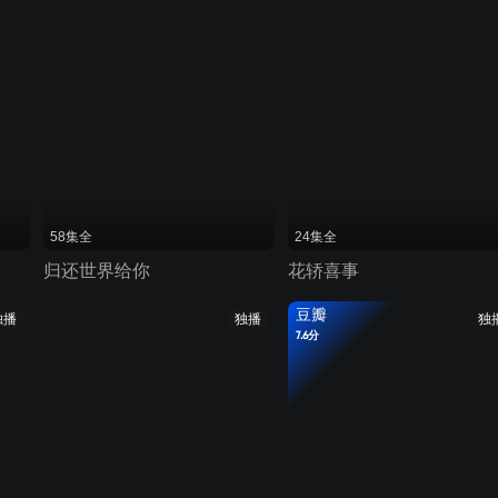
58集全
24集全
归还世界给你
花轿喜事
豆瓣
独播
独播
独
7.6分