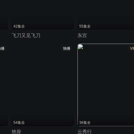
42集全
55集全
飞刀又见飞刀
东宫
独播
独播
VI
54集全
36集全
艳骨
云秀行