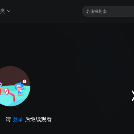
类
因，请
登录
后继续观看