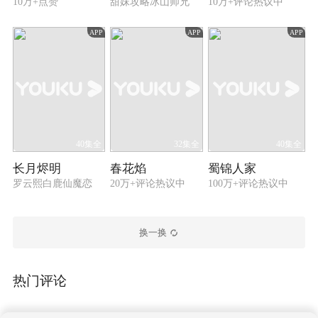
10万+点赞
甜妹攻略冰山师兄
10万+评论热议中
APP
APP
APP
40集全
32集全
40集全
长月烬明
春花焰
蜀锦人家
罗云熙白鹿仙魔恋
20万+评论热议中
100万+评论热议中
换一换
热门评论