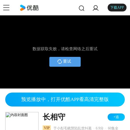
下载APP
数据获取失败，请检查网络之后重试
重试
预览播放中，打开优酷APP看高清完整版
长相守
+追
.
.
VIP
于小彤毛晓慧陷乱世纠葛
6.9分
60集全