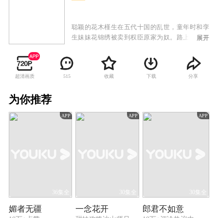
聪颖的花木槿生在五代十国的乱世，童年时和孪
生妹妹花锦绣被卖到权臣原家为奴。路上与同行
展开
的其他三个孩子于飞燕、宋明磊和姚碧莹义结金
兰，发誓相互照应。为了在危机四伏的原家生存
下去，助小五义兄妹出人头地，花木槿甘愿做苦
超清画质
收藏
下载
分享
515
役，用父亲传授的《商训》和智巧之术帮助兄弟
姐妹化险为夷站稳脚跟。花木槿凭智慧最终助原
为你推荐
家击败群雄、成就霸业。四位惊才绝艳的当世枭
雄以不同的方式各自在木槿的人生中留下浓墨重
APP
APP
APP
彩的一笔，视若兄长的宋明磊、纯情的原非珏、
雌雄难辨的段月容和一生挚爱的原非白。在飘摇
的乱世演绎出一段年少冲动的初恋，一场措手不
及的离别，一首不离不弃的长相守，一生无怨无
悔的深情。
36集全
30集全
30集全
媚者无疆
一念花开
郎君不如意