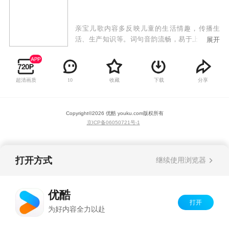
亲宝儿歌内容多反映儿童的生活情趣，传播生
活、生产知识等。词句音韵流畅，易于上口，曲
展开
调接近语言音调，节奏轻快，有独唱或对唱。儿
歌动画，画面色彩鲜明，情节引人入胜，深受小
朋友们的喜爱。 孩子们随着年龄的增长，由感知
超清画质
收藏
下载
分享
10
到模仿，最终学会诵唱儿歌，并从中获得审美感
受。亲宝儿歌的内容往往十分浅显，易为幼儿所
理解，或单纯集中地描摹、叙述事件，或于简单
Copyright©
2026
优酷 youku.com
版权所有
有趣的韵语中表明普通的事理。 儿歌吟唱中，优
京ICP备06050721号-1
美的旋律、和谐的节奏、真挚的情感可以给儿童
以美的享受和情感熏陶。儿童听唱儿歌既可以联
络与周围人的感情，也可以使他们的情感得到抒
发，从而调节他们的情绪，使其得到愉悦。其
打开方式
继续使用浏览器
中，婴儿听儿歌会从和谐优美的声音中领受亲人
的爱抚，从而产生情感效应，心理得到满足。而
幼儿唱儿歌，则是情感的外泄过程，并能从中体
优酷
验模仿成人的劳作和生活，验证自己的经验和记
打开
为好内容全力以赴
忆。