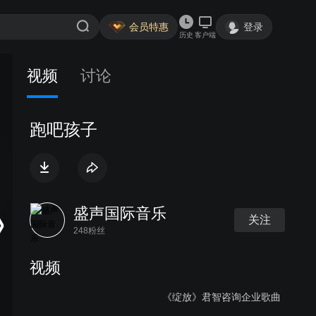
会员特惠
登录
历史
客户端
视频
讨论
跑吧孩子
盛声国际音乐
关注
248粉丝
视频
《绽放》君智咨询企业歌曲