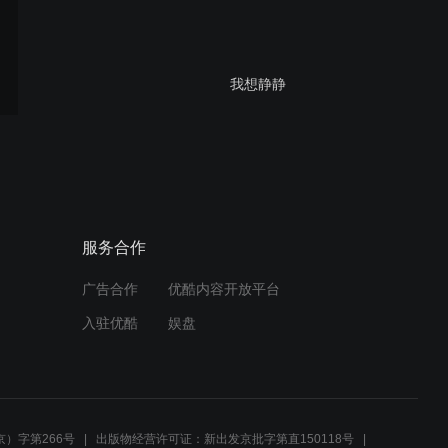
我想静静
忘了每天想你多少遍
服务合作
广告合作
优酷内容开放平台
刘凤江给结肠癌患者看片子
入驻优酷
娱盘
视频160123
刘凤江给乳腺癌家属看片子
视频151231
）字第266号
出版物经营许可证：新出发京批字第直150118号