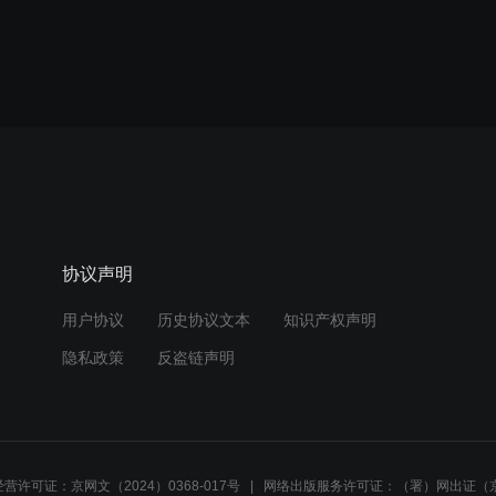
协议声明
用户协议
历史协议文本
知识产权声明
隐私政策
反盗链声明
营许可证：京网文（2024）0368-017号
网络出版服务许可证：（署）网出证（京