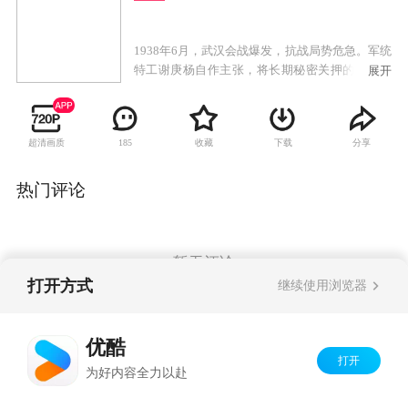
1938年6月，武汉会战爆发，抗战局势危急。军统
特工谢庚杨自作主张，将长期秘密关押的中共特
展开
工孟庆凡“盗出”监狱并射杀江边，抛尸江中，顺
水飘到日军阵地。孟庆凡身上携带着一份谢庚杨
伪造的假情报，使日本人相信苏联人将会出兵中
超清画质
收藏
下载
分享
185
国东北，进攻武汉的步伐被迫放缓。由于准备仓
促，谢庚杨的计划出错，日本特工佐藤坚信这是
中国人的阴谋。他亲自到武汉验证情报真伪。死
热门评论
里逃生的孟庆凡从日本人的拷问中，得知了这份
计划会对中共造成伤害。他冒死逃离日军营地，
返回武汉进行阻止。“谎言计划”被提交到国共高
层面前。为了武汉抗战，国共决定携手完成“谎言
暂无评论
计划”。为了弥补计划瑕疵，八路军女播音员马小
打开方式
继续使用浏览器
茴被安排与孟庆凡假扮夫妻，两人接受日本人的
考验。国共双方情报精英，与日本最精锐的特工
Copyright©
2026
优酷 youku.com
版权所有
人员，围绕着这份谎言计划，在武汉展开了一场
优酷
京ICP备06050721号-1
搏斗。
打开
为好内容全力以赴