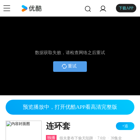
下载APP
数据获取失败，请检查网络之后重试
重试
预览播放中，打开优酷APP看高清完整版
连环套
+追
.
.
独播
假夫妻布下偷天陷阱
7.6分
39集全