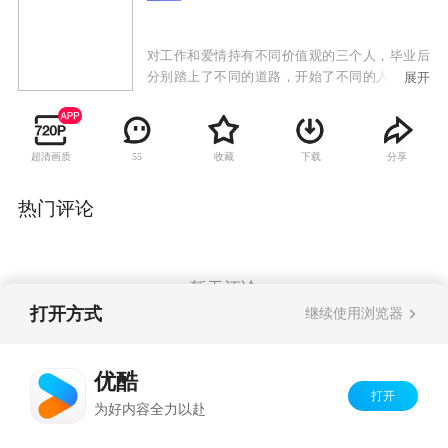
对工作和爱情持有不同价值观的三个人，毕业后
分别踏上了不同的道路，开始了不同的人生。多
展开
年之后她们再次相遇，每个人都经历了悲欢离
合，体验了人生百态，她们坐在一起，开始讲述
各自的故事。
超清画质
收藏
下载
分享
55
热门评论
暂无评论
打开方式
继续使用浏览器
Copyright©
2026
优酷 youku.com
版权所有
优酷
京ICP备06050721号-1
打开
为好内容全力以赴