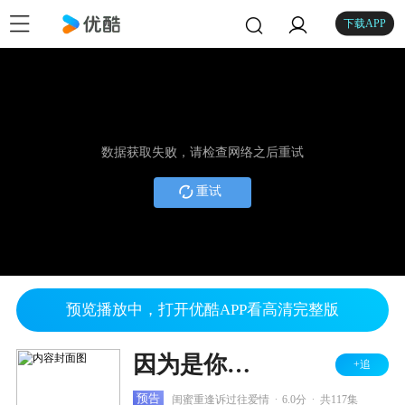
下载APP
数据获取失败，请检查网络之后重试
重试
预览播放中，打开优酷APP看高清完整版
因为是你才喜欢
+追
.
.
预告
闺蜜重逢诉过往爱情
6.0分
共117集